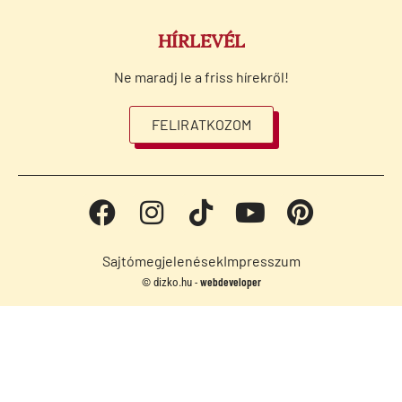
HÍRLEVÉL
Ne maradj le a friss hírekről!
FELIRATKOZOM
Sajtómegjelenések
Impresszum
webdeveloper
© dizko.hu -