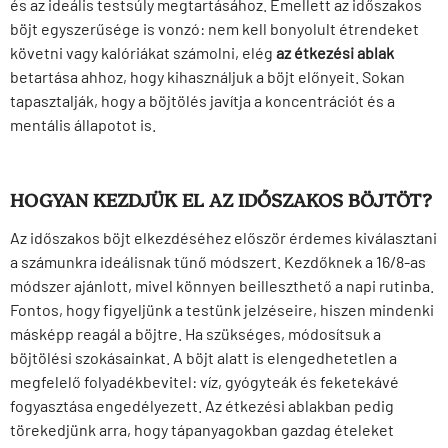
és az ideális testsúly megtartásához. Emellett az időszakos
böjt egyszerűsége is vonzó: nem kell bonyolult étrendeket
követni vagy kalóriákat számolni, elég
az étkezési ablak
betartása ahhoz, hogy kihasználjuk a böjt előnyeit. Sokan
tapasztalják, hogy a böjtölés javítja a koncentrációt és a
mentális állapotot is.
HOGYAN KEZDJÜK EL AZ IDŐSZAKOS BÖJTÖT?
Az időszakos böjt elkezdéséhez először érdemes kiválasztani
a számunkra ideálisnak tűnő módszert. Kezdőknek a 16/8-as
módszer ajánlott, mivel könnyen beilleszthető a napi rutinba.
Fontos, hogy figyeljünk a testünk jelzéseire, hiszen mindenki
másképp reagál a böjtre. Ha szükséges, módosítsuk a
böjtölési szokásainkat. A böjt alatt is elengedhetetlen a
megfelelő folyadékbevitel: víz, gyógyteák és feketekávé
fogyasztása engedélyezett. Az étkezési ablakban pedig
törekedjünk arra, hogy tápanyagokban gazdag ételeket