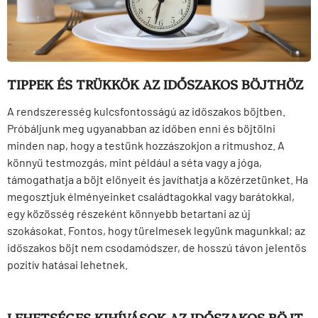
TIPPEK ÉS TRÜKKÖK AZ IDŐSZAKOS BÖJTHÖZ
A rendszeresség kulcsfontosságú az időszakos böjtben.
Próbáljunk meg ugyanabban az időben enni és böjtölni
minden nap, hogy a testünk hozzászokjon a ritmushoz. A
könnyű testmozgás, mint például a séta vagy a jóga,
támogathatja a böjt előnyeit és javíthatja a közérzetünket. Ha
megosztjuk élményeinket családtagokkal vagy barátokkal,
egy közösség részeként könnyebb betartani az új
szokásokat. Fontos, hogy türelmesek legyünk magunkkal; az
időszakos böjt nem csodamódszer, de hosszú távon jelentős
pozitív hatásai lehetnek.
LEHETSÉGES KIHÍVÁSOK AZ IDŐSZAKOS BÖJT