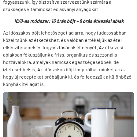
fogyasszunk, így biztosítva szervezetünk számára a
szükséges vitaminokat és ásványi anyagokat.
16/8-as módszer: 16 órás böjt – 8 órás étkezési ablak
Az időszakos böjt lehetőséget ad arra, hogy tudatosabban
közelítsünk az étkezéshez, és valóban értékeljük az étel
elkészítésének és fogyasztásának élményét. Az étkezési
ablakban fókuszáljunk a friss, organikus és szezonális
hozzávalókra, amelyek nemcsak egészségesebbek, de
ízletesebbek is. Az időszakos böjt inspirálhat minket arra,
hogy új recepteket próbáljunk ki, és felfedezzük a különböző
konyhák ízvilágát is.