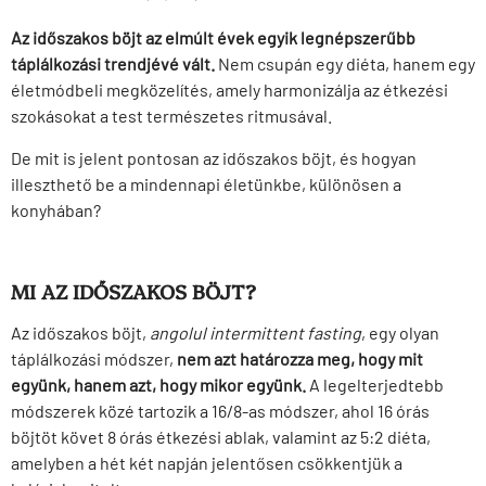
Az időszakos böjt az elmúlt évek egyik legnépszerűbb
táplálkozási trendjévé vált.
Nem csupán egy diéta, hanem egy
életmódbeli megközelítés, amely harmonizálja az étkezési
szokásokat a test természetes ritmusával.
De mit is jelent pontosan az időszakos böjt, és hogyan
illeszthető be a mindennapi életünkbe, különösen a
konyhában?
MI AZ IDŐSZAKOS BÖJT?
Az időszakos böjt,
angolul intermittent fasting
, egy olyan
táplálkozási módszer,
nem azt határozza meg, hogy mit
együnk, hanem azt, hogy mikor együnk.
A legelterjedtebb
módszerek közé tartozik a 16/8-as módszer, ahol 16 órás
böjtöt követ 8 órás étkezési ablak, valamint az 5:2 diéta,
amelyben a hét két napján jelentősen csökkentjük a