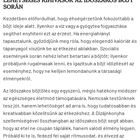
SORÁN
Kezdetben előfordulhat, hogy éhségérzetünk fokozottabb a
böjt ideje alatt. Ilyenkor a víz vagy a gyógytea fogyasztása
segíthet enyhíteni ezt az érzést. Ha energiahiányt
tapasztalunk, győződjünk meg róla, hogy elegendő kalóriát és
tápanyagot viszünk be az étkezési ablakban. Szociális
események során nehéz lehet betartani a böjtöt; ilyenkor
próbáljunk rugalmasak lenni, és igazítsuk a böjt időzítését az
eseményhez, hogy ne kelljen lemondanunk a társasági
élményekről.
Az időszakos böjtölés egy egyszerű, mégis hatékony módszer
az egészséges életmód támogatására. Nemcsak testünknek
tesz jót, hanem lehetőséget ad arra is, hogy tudatosabban és
kreatívabban közelítsünk az étkezéshez. A Dizájnkonyha
szellemiségével összhangban az időszakos böjt segít abban,
hogy az étel ne csupán táplálék, hanem valódi élmény legyen.
Próbáld ki te is, fedezd fel saját ritmusodat, és élvezd az