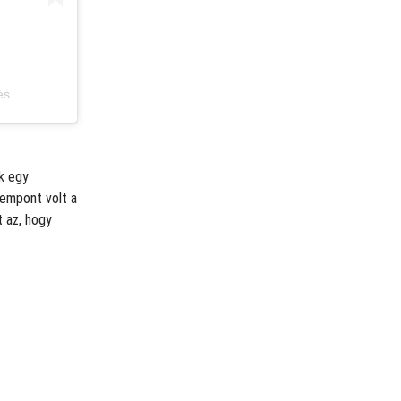
és
k egy
zempont volt a
t az, hogy