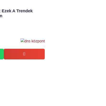
t Ezek A Trendek
an