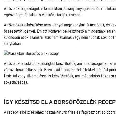
A főzelékek gazdagok vitaminokban, ásványi anyagokban és rostokban
egészséges és laktató ételként tartják számon.
A főzelékek elkészítése nem igényel nagy konyhai jártasságot, és ke
összetevőt igényel. Emiatt könnyen beilleszthető a mindennapi étren
különösen azok számára, akik nem akarnak vagy nem tudnak sok időt t
konyhában.
A főzelékek sokféle zöldségből készíthetők, ami lehetőséget ad arra
változatosan étkezzünk. Ezen kívül különféle feltétekkel, például pörk
fasírttal vagy tükörtojással is készíthetőek, ami még inkább fokozza 
sokszínűségét.
ÍGY KÉSZÍTSD EL A BORSÓFŐZELÉK RECEP
A recept elkészítéséhez használhatunk friss és fagyasztott zöldbors