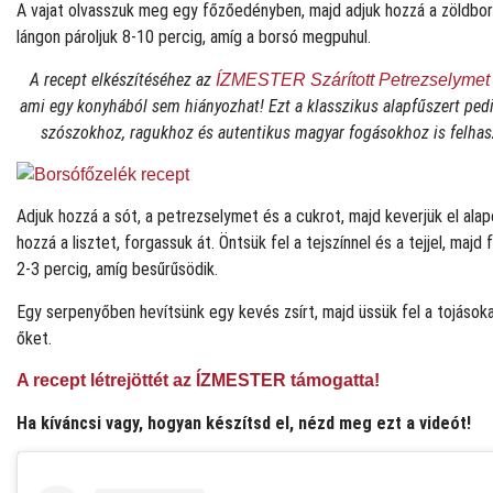
A vajat olvasszuk meg egy főzőedényben, majd adjuk hozzá a zöldbo
lángon pároljuk 8-10 percig, amíg a borsó megpuhul.
A recept elkészítéséhez az
ÍZMESTER Szárított Petrezselymet
ami egy konyhából sem hiányozhat! Ezt a klasszikus alapfűszert ped
szószokhoz, ragukhoz és autentikus magyar fogásokhoz is felhas
Adjuk hozzá a sót, a petrezselymet és a cukrot, majd keverjük el alap
hozzá a lisztet, forgassuk át. Öntsük fel a tejszínnel és a tejjel, majd
2-3 percig, amíg besűrűsödik.
Egy serpenyőben hevítsünk egy kevés zsírt, majd üssük fel a tojásoka
őket.
A recept létrejöttét az ÍZMESTER támogatta!
Ha kíváncsi vagy, hogyan készítsd el, nézd meg ezt a videót!