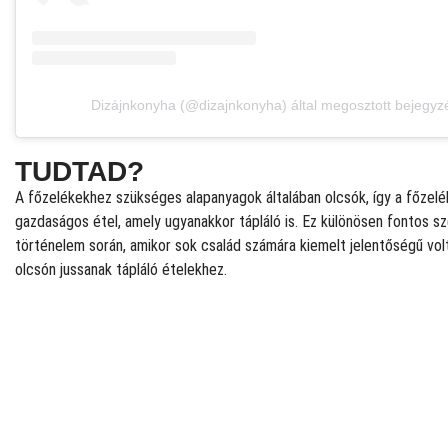
Dizájnkonyha (@dizajnkonyha) által megosztott bejegyz
TUDTAD?
A főzelékekhez szükséges alapanyagok általában olcsók, így a főzelé
gazdaságos étel, amely ugyanakkor tápláló is. Ez különösen fontos s
történelem során, amikor sok család számára kiemelt jelentőségű vol
olcsón jussanak tápláló ételekhez.