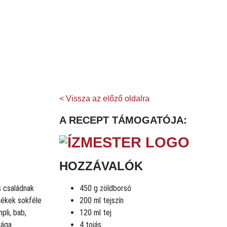
< Vissza az előző oldalra
A RECEPT TÁMOGATÓJA:
HOZZÁVALÓK
s családnak
450 g zöldborsó
lékek sokféle
200 ml tejszín
pli, bab,
120 ml tej
lága.
4 tojás