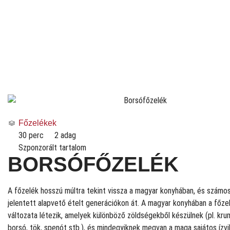
Főzelékek
30 perc
2 adag
Szponzorált tartalom
BORSÓFŐZELÉK
A főzelék hosszú múltra tekint vissza a magyar konyhában, és számo
jelentett alapvető ételt generációkon át. A magyar konyhában a főze
változata létezik, amelyek különböző zöldségekből készülnek (pl. krum
borsó, tök, spenót stb.), és mindegyiknek megvan a maga sajátos ízvi