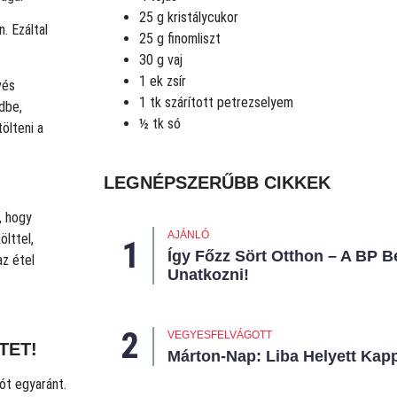
25 g kristálycukor
. Ezáltal
25 g finomliszt
30 g vaj
1 ek zsír
vés
1 tk szárított petrezselyem
dbe,
½ tk só
ölteni a
LEGNÉPSZERŰBB CIKKEK
, hogy
AJÁNLÓ
ölttel,
Így Főzz Sört Otthon – A BP 
az étel
Unatkozni!
VEGYESFELVÁGOTT
TET!
Márton-Nap: Liba Helyett Kap
ót egyaránt.