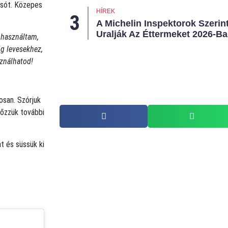
rsót. Közepes
HÍREK
A Michelin Inspektorok Szerin
Uralják Az Éttermeket 2026-B
használtam,
ig levesekhez,
ználhatod!
osan. Szórjuk
 főzzük további
t és süssük ki